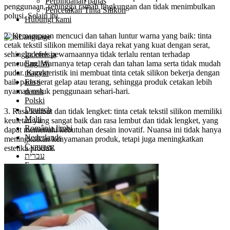
Perpindahan panas
penggunaan, sehingga ramah lingkungan dan tidak menimbulkan
Pencetakan Tinta Silikon
polusi. Selain itu.
Hubungi kami
2. Kemampuan mencuci dan tahan luntur warna yang baik: tinta
Language
cetak tekstil silikon memiliki daya rekat yang kuat dengan serat,
Indonesia
sehingga efek pewarnaannya tidak terlalu rentan terhadap
English
pencucian. Warnanya tetap cerah dan tahan lama serta tidak mudah
magyar
pudar. Karakteristik ini membuat tinta cetak silikon bekerja dengan
Eesti
baik pada serat gelap atau terang, sehingga produk cetakan lebih
dansk
nyaman untuk penggunaan sehari-hari.
Polski
Deutsch
3. Rasa lembut dan tidak lengket: tinta cetak tekstil silikon memiliki
Malti
keuletan yang sangat baik dan rasa lembut dan tidak lengket, yang
România limbi
dapat memenuhi kebutuhan desain inovatif. Nuansa ini tidak hanya
Nederlands
meningkatkan kenyamanan produk, tetapi juga meningkatkan
Cymraeg
estetika produk.
עברית
Български