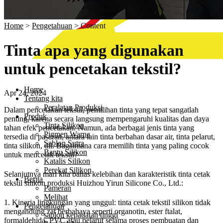
Home
>
Pengetahuan
>
Content
Tinta apa yang digunakan
untuk pencetakan tekstil?
Home
Apr 24, 2024
Tentang kita
Peralatan Produksi
Dalam pencetakan tekstil, pemilihan tinta yang tepat sangatlah
Produk
penting, karena secara langsung mempengaruhi kualitas dan daya
Tinta Silikon
tahan efek pencetakan. Namun, ada berbagai jenis tinta yang
Pigmen Warna
tersedia di pasaran, antara lain tinta berbahan dasar air, tinta pelarut,
Sablon Sutra
tinta silikon, dll. Bagaimana cara memilih tinta yang paling cocok
Bantu Silikon
untuk mencetak tekstil?
Katalis Silikon
Perekat Silikon
Selanjutnya mari kita bahas kelebihan dan karakteristik tinta cetak
Berita
tekstil silikon produksi Huizhou Yirun Silicone Co., Ltd.:
Pameran
Melihat
1. Kinerja lingkungan yang unggul: tinta cetak tekstil silikon tidak
Pengetahuan
mengandung zat berbahaya seperti organotin, ester ftalat,
sablon kepadatan tinggi
formaldehida, PVC atau pelarut selama proses pembuatan dan