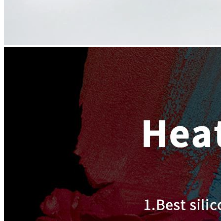
Perpindahan panas
Pencetakan Tinta Silikon
Hubungi kami
Language
Indonesia
English
magyar
Eesti
dansk
Polski
Deutsch
Malti
România limbi
Nederlands
Cymraeg
עברית
Български