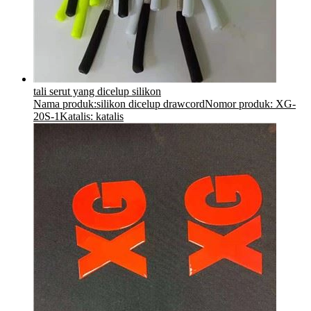
tali serut yang dicelup silikon
Nama produk:silikon dicelup drawcordNomor produk: XG-
20S-1Katalis: katalis