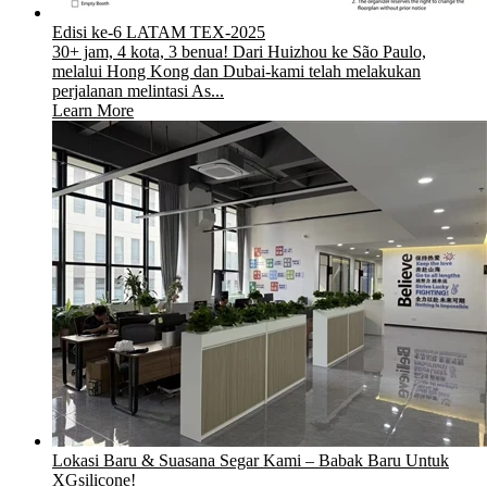
Edisi ke-6 LATAM TEX-2025
30+ jam, 4 kota, 3 benua! Dari Huizhou ke São Paulo,
melalui Hong Kong dan Dubai-kami telah melakukan
perjalanan melintasi As...
Learn More
Lokasi Baru & Suasana Segar Kami – Babak Baru Untuk
XGsilicone!