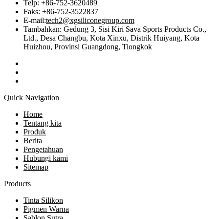
Telp: +86-752-3620489
Faks: +86-752-3522837
E-mail:
tech2@xgsiliconegroup.com
Tambahkan: Gedung 3, Sisi Kiri Sava Sports Products Co.,
Ltd., Desa Changbu, Kota Xinxu, Distrik Huiyang, Kota
Huizhou, Provinsi Guangdong, Tiongkok
Quick Navigation
Home
Tentang kita
Produk
Berita
Pengetahuan
Hubungi kami
Sitemap
Products
Tinta Silikon
Pigmen Warna
Sablon Sutra