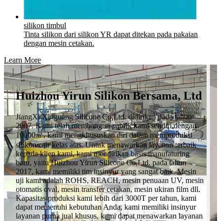
silikon timbul
Tinta silikon dari silikon YR dapat ditekan pada pakaian
dengan mesin cetakan.
Learn More
Huizhou Yirun Silikon Bersama, Ltd
JiangXi Xinguang Silicone Co,Ltd. didirikan pada tahun
2007. Kami telah membangun pabrik kami sendiri dengan
10000㎡, kami mengkhususkan diri dalam memproduksi
silikon cair kelas atas. Untuk menawarkan layanan terbaik
kepada klien kami, kami mendirikan basis manufaturing
baru, yaitu Huizhou Yirun Silicone Co,Ltd. pada tahun
2017, kami memiliki tim insinyur yang sangat baik. Mesin
uji kami adalah ROHS, REACH, mesin penuaan UV, mesin
otomatis oval, mesin transfer cetakan, mesin ukiran film dll.
Kapasitas produksi kami lebih dari 3000T per tahun, kami
dapat memenuhi kebutuhan Anda, kami memiliki insinyur
layanan purna jual khusus, kami dapat menawarkan layanan