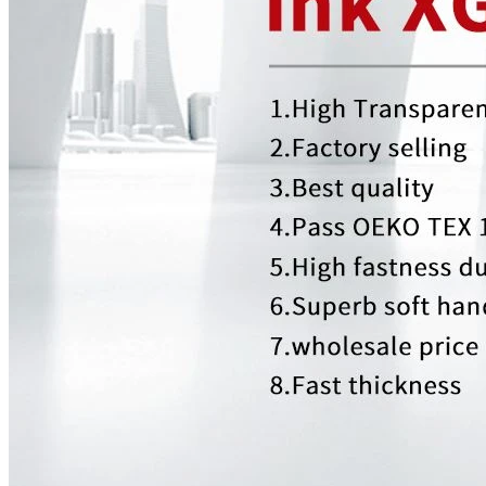
Home
Tentang kita
Peralatan Produksi
Produk
Tinta Silikon
Pigmen Warna
Sablon Sutra
Bantu Silikon
Katalis Silikon
Perekat Silikon
Berita
Pameran
Melihat
Pengetahuan
sablon kepadatan tinggi