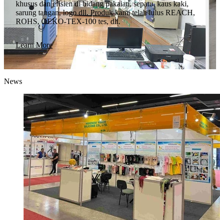
khusus dan efisien di bidang pakaian, sepatu, kaus kaki,
sarung tangan, logo dll. Produk kami telah lulus REACH,
ROHS, OEKO-TEX-100 tes, dll.
Learn More
News