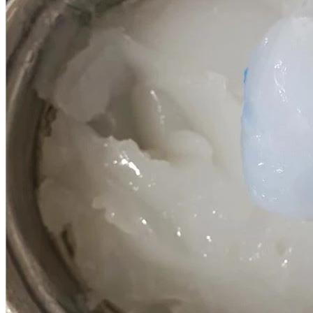
Home
Tentang kita
Peralatan Produksi
Produk
Tinta Silikon
Pigmen Warna
Sablon Sutra
Bantu Silikon
Katalis Silikon
Perekat Silikon
Berita
Pameran
Melihat
Pengetahuan
sablon kepadatan tinggi