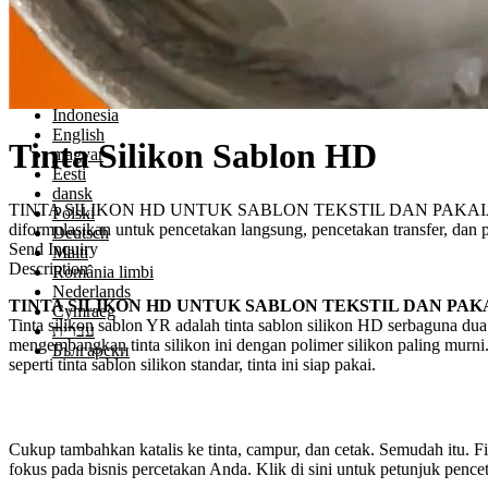
Perpindahan panas
Pencetakan Tinta Silikon
Hubungi kami
Language
Indonesia
English
Tinta Silikon Sablon HD
magyar
Eesti
dansk
TINTA SILIKON HD UNTUK SABLON TEKSTIL DAN PAKAIAN Tinta sili
Polski
diformulasikan untuk pencetakan langsung, pencetakan transfer, da
Deutsch
Send Inquiry
Malti
Description
România limbi
Nederlands
TINTA SILIKON HD UNTUK SABLON TEKSTIL DAN PAK
Cymraeg
Tinta silikon sablon YR adalah tinta sablon silikon HD serbaguna dua
עברית
mengembangkan tinta silikon ini dengan polimer silikon paling murni.
Български
seperti tinta sablon silikon standar, tinta ini siap pakai.
Cukup tambahkan katalis ke tinta, campur, dan cetak. Semudah itu.
fokus pada bisnis percetakan Anda. Klik di sini untuk petunjuk penc