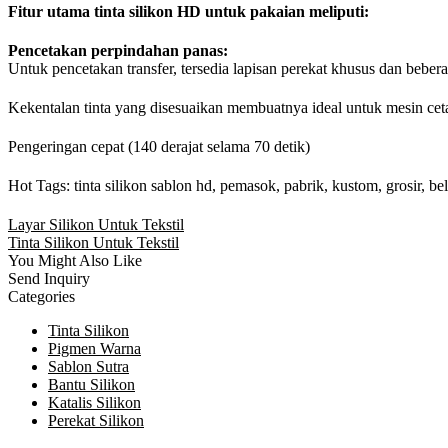
Fitur utama tinta silikon HD untuk pakaian meliputi:
Pencetakan perpindahan panas:
Untuk pencetakan transfer, tersedia lapisan perekat khusus dan beber
Kekentalan tinta yang disesuaikan membuatnya ideal untuk mesin cetak
Pengeringan cepat (140 derajat selama 70 detik)
Hot Tags: tinta silikon sablon hd, pemasok, pabrik, kustom, grosir, be
Layar Silikon Untuk Tekstil
Tinta Silikon Untuk Tekstil
You Might Also Like
Send Inquiry
Categories
Tinta Silikon
Pigmen Warna
Sablon Sutra
Bantu Silikon
Katalis Silikon
Perekat Silikon