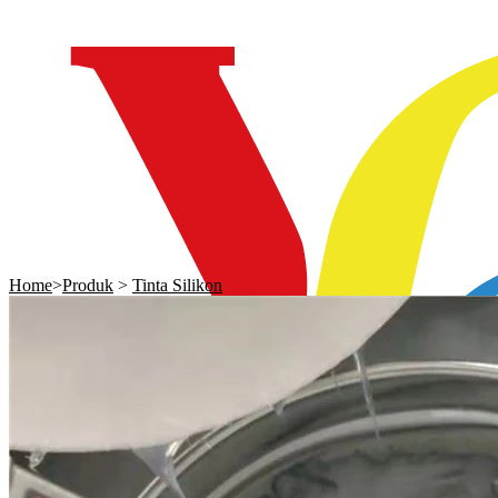
Home
>
Produk
>
Tinta Silikon