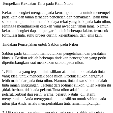
Tempelkan Kekuatan Tinta pada Kain Nilon
Kekuatan lengket mengacu pada kemampuan tinta untuk menempel
pada kain dan tahan terhadap pencucian dan pemakaian. Baik tinta
silikon maupun nilon memiliki daya rekat yang baik pada kain nilon,
sehingga menghasilkan cetakan yang awet dan tahan lama. Namun,
kekuatan lengket dapat dipengaruhi oleh beberapa faktor, termasuk
formulasi tinta, suhu proses curing, kelembapan, dan jenis kain.
Tindakan Pencegahan untuk Sablon pada Nilon
Sablon pada kain nilon membutuhkan pengetahuan dan peralatan
khusus. Berikut adalah beberapa tindakan pencegahan yang perlu
dipertimbangkan saat melakukan sablon pada nilon:
1. Pilih tinta yang tepat – tinta silikon atau tinta nilon adalah tinta
yang ideal untuk mencetak pada nilon. Produk silikon harganya
lebih mahal daripada tinta nilon. Namun, tinta dasar silikon adalah
tinta ramah lingkungan. Terbuat dari polimer silikon. Oleh karena itu
,tidak berbau, tidak ada pelarut.Tinta nilon adalah tinta
pelarut.Terbuat dari resin, warna, pelarut, katalis, dll. Kami
menyarankan Anda menggunakan tinta silikon untuk sablon pada
nilon jika Anda terlalu memperhatikan tinta ramah lingkungan.
2. Uji cetakan – sebelum mencetak pada produk akhir, uji cetakan