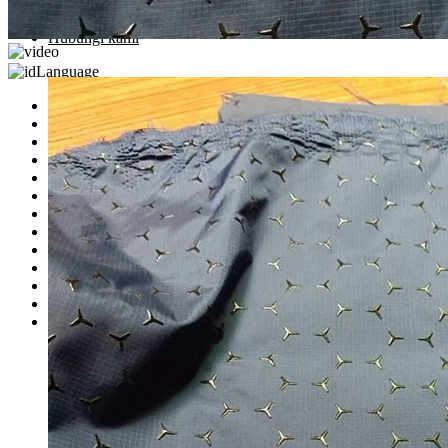
Perpindahan panas
Pencetakan Tinta Silikon
Hubungi kami
Language
Indonesia
English
magyar
Eesti
dansk
Polski
Deutsch
Malti
România limbi
Nederlands
Cymraeg
עברית
Български