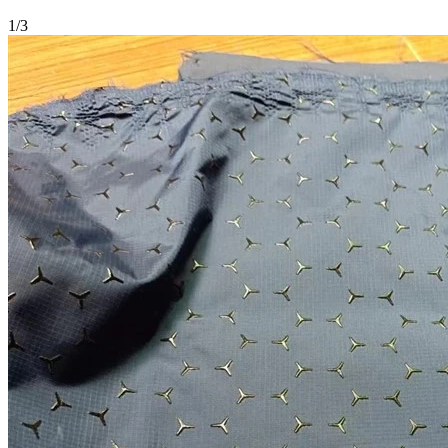
1
/
3