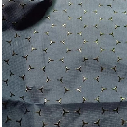
Home
Tentang kita
Peralatan Produksi
Produk
Tinta Silikon
Pigmen Warna
Sablon Sutra
Bantu Silikon
Katalis Silikon
Perekat Silikon
Berita
Pameran
Melihat
Pengetahuan
sablon kepadatan tinggi