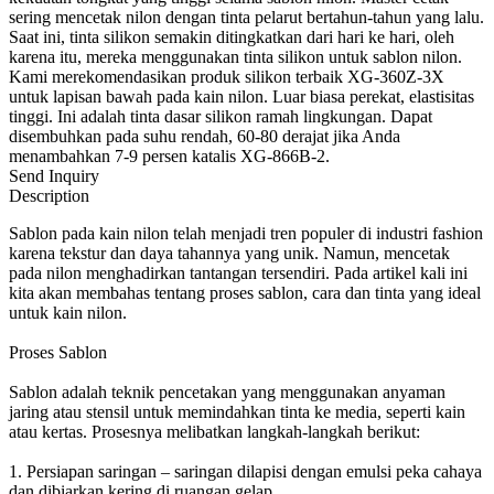
sering mencetak nilon dengan tinta pelarut bertahun-tahun yang lalu.
Saat ini, tinta silikon semakin ditingkatkan dari hari ke hari, oleh
karena itu, mereka menggunakan tinta silikon untuk sablon nilon.
Kami merekomendasikan produk silikon terbaik XG-360Z-3X
untuk lapisan bawah pada kain nilon. Luar biasa perekat, elastisitas
tinggi. Ini adalah tinta dasar silikon ramah lingkungan. Dapat
disembuhkan pada suhu rendah, 60-80 derajat jika Anda
menambahkan 7-9 persen katalis XG-866B-2.
Send Inquiry
Description
Sablon pada kain nilon telah menjadi tren populer di industri fashion
karena tekstur dan daya tahannya yang unik. Namun, mencetak
pada nilon menghadirkan tantangan tersendiri. Pada artikel kali ini
kita akan membahas tentang proses sablon, cara dan tinta yang ideal
untuk kain nilon.
Proses Sablon
Sablon adalah teknik pencetakan yang menggunakan anyaman
jaring atau stensil untuk memindahkan tinta ke media, seperti kain
atau kertas. Prosesnya melibatkan langkah-langkah berikut:
1. Persiapan saringan – saringan dilapisi dengan emulsi peka cahaya
dan dibiarkan kering di ruangan gelap.