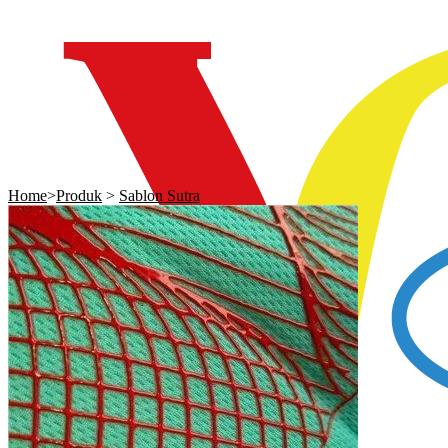
Home
>
Produk
>
Sablon Sutra