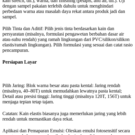
kain stretch, dll.), warna, dan finishing (pelapis, anti air, dll.). Uji
dengan sampel pakaian terlebih dahulu untuk menghindari
perbedaan warna atau masalah daya rekat antara produk jadi dan
sampel.
Pilih Tinta dan Aditif: Pilih jenis tinta berdasarkan kain dan
persyaratan (misalnya, formulasi pengawetan berbahan dasar air
atau-suhu rendah) yang ramah lingkungan dari PVC/silikon/silikon
elastis/ramah lingkungan). Pilih formulasi yang sesuai dan catat rasio
pencampuran.
Persiapan Layar
Pilih Jaring: Blok warna besar atau pasta kental: Jaring rendah
(misalnya, 40–80T) untuk memudahkan lewatnya pasta kental;
Detail atau presisi tinggi: Jaring tinggi (misalnya 120T, 156T) untuk
menjaga tepian tetap tajam.
Catatan: Kain elastis biasanya juga memerlukan jaring yang lebih
rendah untuk memastikan daya rekat.
Aplikasi dan Pemaparan Emulsi: Oleskan emulsi fotosensitif secara