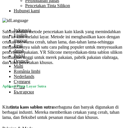
Perpindahan panas
Pencetakan Tinta Silikon
Hubungi kami
Language
Indonesia
Sablon adalah metode pencetakan kain klasik yang memindahkan
English
tinta ke kain melalui layar. Metode ini menghasilkan kaos dengan
magyar
cetakan berwarna cerah, tahan lama, dan-tahan lama-sehingga
Eesti
menjadikannya salah satu cara paling populer untuk menyesuaikan
dansk
pencetakan pakaian. YR Silicone menyediakan-tinta sablon silikon
Polski
berkualitas tinggi untuk merek pakaian, pabrik pakaian olahraga,
Deutsch
dan toko percetakan khusus.
Malti
România limbi
Nederlands
Cymraeg
Aplikasi Tinta Layar Sutra
עברית
Български
Kita
tinta kaos sablon sutra
serbaguna dan banyak digunakan di
berbagai industri. Mereka memberikan cetakan yang cerah, tahan
lama, dan fleksibel untuk pesanan massal dan khusus.