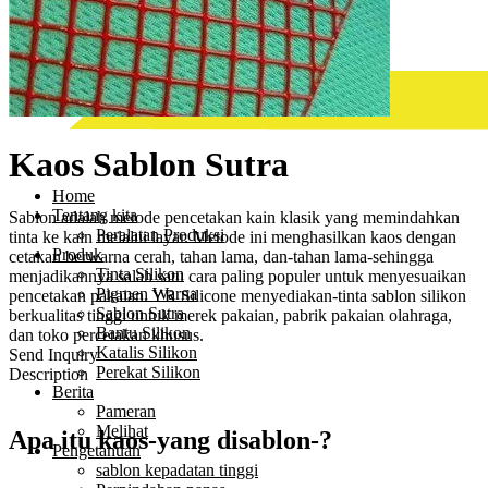
Kaos Sablon Sutra
Home
Tentang kita
Sablon adalah metode pencetakan kain klasik yang memindahkan
Peralatan Produksi
tinta ke kain melalui layar. Metode ini menghasilkan kaos dengan
Produk
cetakan berwarna cerah, tahan lama, dan-tahan lama-sehingga
Tinta Silikon
menjadikannya salah satu cara paling populer untuk menyesuaikan
Pigmen Warna
pencetakan pakaian. YR Silicone menyediakan-tinta sablon silikon
Sablon Sutra
berkualitas tinggi untuk merek pakaian, pabrik pakaian olahraga,
Bantu Silikon
dan toko percetakan khusus.
Katalis Silikon
Send Inquiry
Perekat Silikon
Description
Berita
Pameran
Melihat
Apa itu kaos-yang disablon-?
Pengetahuan
sablon kepadatan tinggi